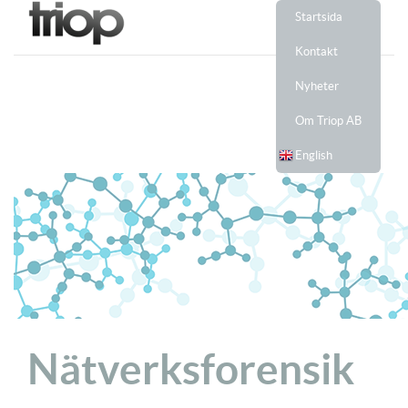
Startsida
Kontakt
Nyheter
Om Triop AB
English
Nätverksforensik