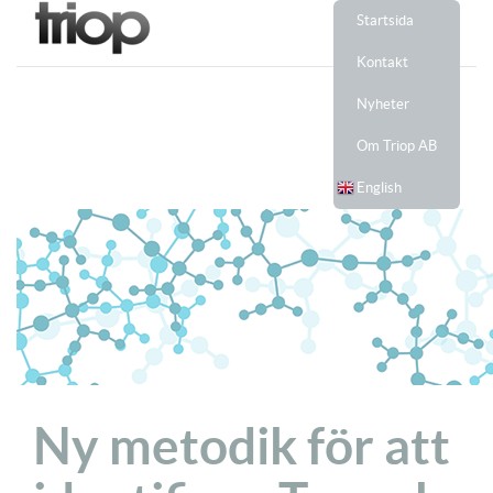
Startsida
Kontakt
Nyheter
Om Triop AB
English
Ny metodik för att