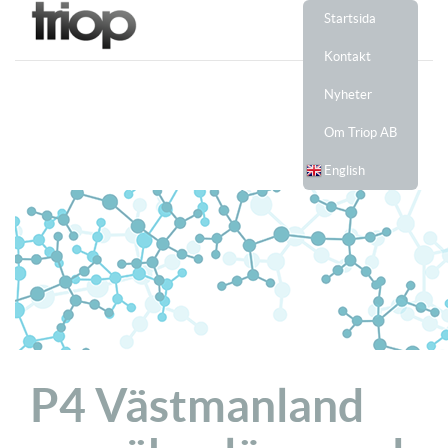
Startsida
Kontakt
Nyheter
Om Triop AB
English
P4 Västmanland